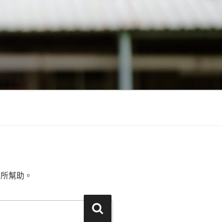
有所幫助。
搜
尋