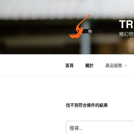
跳
至
主
TR
要
內
觸幻想
容
首頁
關於
產品服務
找不到符合條件的結果