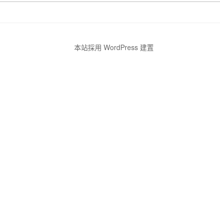
關
鍵
字:
本站採用 WordPress 建置